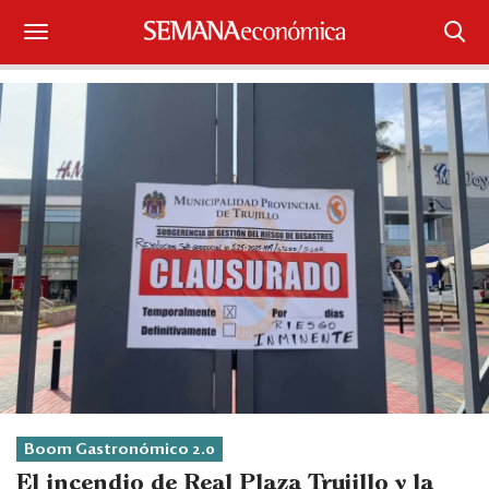
Suscríbase
Iniciar sesión
Portada
¿Qué está pasando?
Sectores y Empresas
Management
Economía y Finanzas
Legal y Política
Boom Gastronómico 2.0
El incendio de Real Plaza Trujillo y la