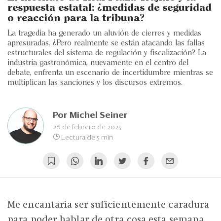
Eventos
respuesta estatal: ¿medidas de seguridad
o reacción para la tribuna?
Blogs
La tragedia ha generado un aluvión de cierres y medidas
apresuradas. ¿Pero realmente se están atacando las fallas
Ranking CEO
estructurales del sistema de regulación y fiscalización? La
industria gastronómica, nuevamente en el centro del
Edición Impresa
debate, enfrenta un escenario de incertidumbre mientras se
multiplican las sanciones y los discursos extremos.
Por
Michel Seiner
26 de febrero de 2025
Lectura de 5 min
Me encantaría ser suficientemente caradura
para poder hablar de otra cosa esta semana,