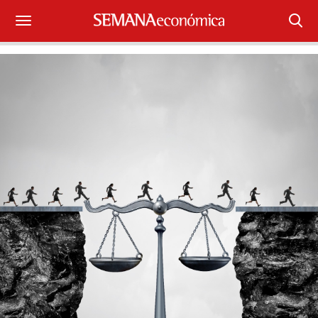
Suscríbase
Iniciar sesión
Portada
¿Qué está pasando?
Sectores y Empresas
Management
Economía y Finanzas
Legal y Política