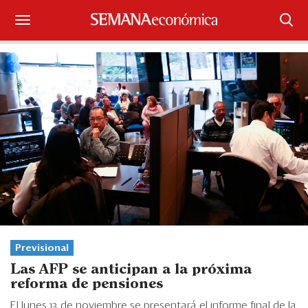
Suscríbase
Iniciar sesión
Portada
¿Qué está pasando?
Sectores y Empresas
Management
Economía y Finanzas
Previsional
Las AFP se anticipan a la próxima
Legal y Política
reforma de pensiones
El lunes 13 de noviembre se presentará el informe final de la