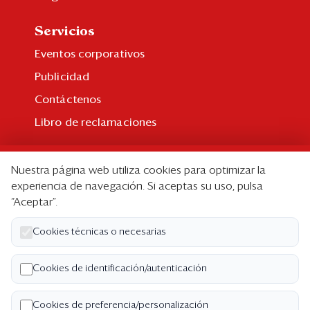
Servicios
Eventos corporativos
Publicidad
Contáctenos
Libro de reclamaciones
Suscripción
Nuestra página web utiliza cookies para optimizar la
Suscripción individual
experiencia de navegación. Si aceptas su uso, pulsa
“Aceptar”.
Paquetes corporativos
Edición Impresa
Cookies técnicas o necesarias
Nosotros
Cookies de identificación/autenticación
Quiénes somos
Cookies de preferencia/personalización
Código de ética