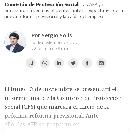
Eventos
Comisión de Protección Social
. Las AFP ya
empezaron a ser más eficientes ante la expectativa de la
Blogs
nueva reforma previsional y la caída del empleo.
Ranking CEO
Por
Sergio Solís
Edición Impresa
10 de noviembre de 2017
Lectura de 8 min
El lunes 13 de noviembre se presentará el
informe final de la Comisión de Protección
Social (CPS) que marcará el inicio de la
próxima reforma previsional. Ante
ello, las AFP se preparan en...