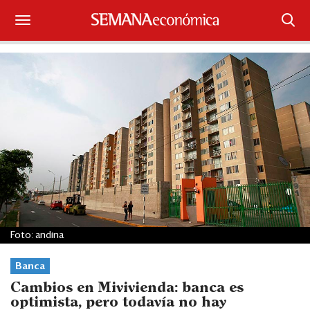
Suscríbase
Iniciar sesión
Portada
¿Qué está pasando?
Sectores y Empresas
Management
Foto: andina
Economía y Finanzas
Banca
Legal y Política
Cambios en Mivivienda: banca es
optimista, pero todavía no hay