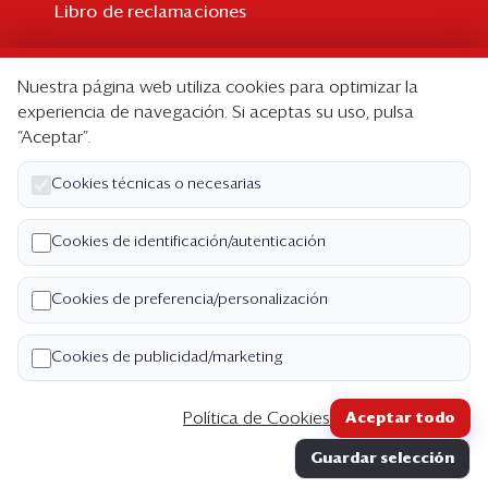
Libro de reclamaciones
Suscripción
Nuestra página web utiliza cookies para optimizar la
Suscripción individual
experiencia de navegación. Si aceptas su uso, pulsa
“Aceptar”.
Paquetes corporativos
Edición Impresa
Cookies técnicas o necesarias
Nosotros
Cookies de identificación/autenticación
Quiénes somos
Cookies de preferencia/personalización
Código de ética
Términos y Condiciones
Cookies de publicidad/marketing
Política de Privacidad
Política de Cookies
Aceptar todo
Copyright ©2026 Semana Económica. Todos los
Guardar selección
derechos reservados