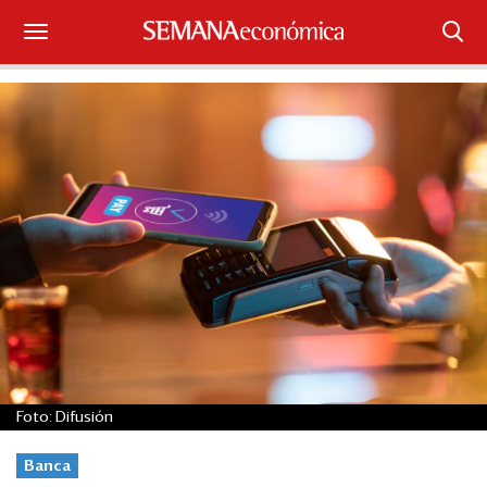
Suscríbase
Iniciar sesión
Portada
¿Qué está pasando?
Sectores y Empresas
Management
Economía y Finanzas
Foto: Difusión
Legal y Política
Banca