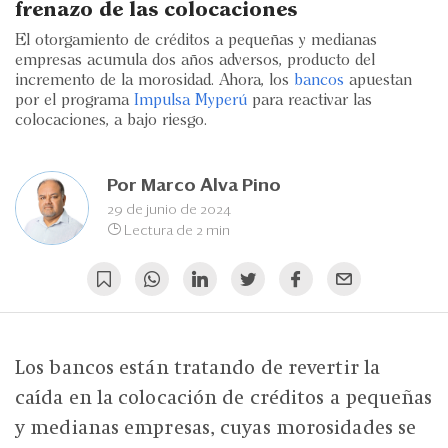
Eventos
frenazo de las colocaciones
El otorgamiento de créditos a pequeñas y medianas
Blogs
empresas acumula dos años adversos, producto del
incremento de la morosidad. Ahora, los
bancos
apuestan
Ranking CEO
por el programa
Impulsa Myperú
para reactivar las
colocaciones, a bajo riesgo.
Edición Impresa
Por
Marco Alva Pino
29 de junio de 2024
Lectura de 2 min
Los bancos están tratando de revertir la
caída en la colocación de créditos a pequeñas
y medianas empresas, cuyas morosidades se