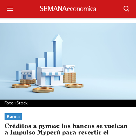
Suscríbase
Iniciar sesión
Portada
¿Qué está pasando?
Sectores y Empresas
Management
Foto: iStock
Economía y Finanzas
Banca
Legal y Política
Créditos a pymes: los bancos se vuelcan
a Impulso Myperú para revertir el