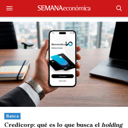
Suscríbase
Iniciar sesión
Portada
¿Qué está pasando?
Sectores y Empresas
Management
Economía y Finanzas
Legal y Política
Banca
Credicorp: qué es lo que busca el
holding