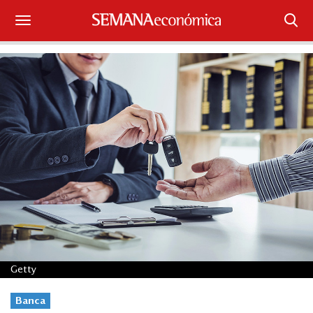
Suscríbase
Iniciar sesión
Portada
¿Qué está pasando?
Sectores y Empresas
Management
Economía y Finanzas
Getty
Legal y Política
Banca