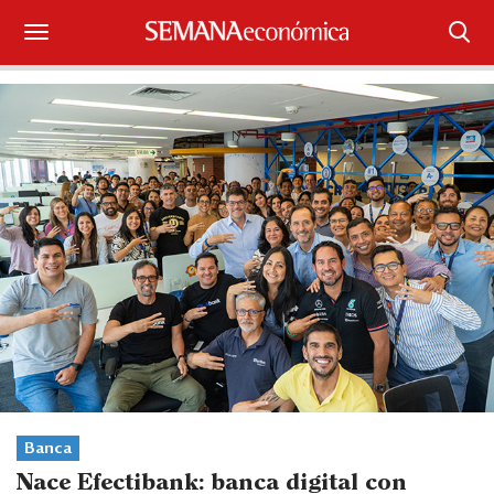
Suscríbase
Iniciar sesión
Portada
¿Qué está pasando?
Sectores y Empresas
Management
Economía y Finanzas
Legal y Política
Banca
Nace Efectibank: banca digital con