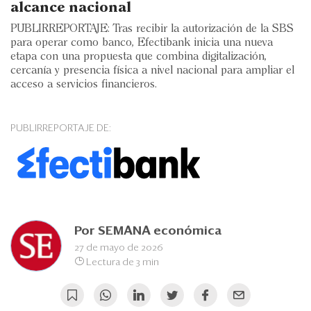
Eventos
alcance nacional
PUBLIRREPORTAJE: Tras recibir la autorización de la SBS
Blogs
para operar como banco, Efectibank inicia una nueva
etapa con una propuesta que combina digitalización,
Ranking CEO
cercanía y presencia física a nivel nacional para ampliar el
acceso a servicios financieros.
Edición Impresa
PUBLIRREPORTAJE DE:
Por
SEMANA económica
27 de mayo de 2026
Lectura de 3 min