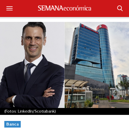
Suscríbase
Iniciar sesión
Portada
¿Qué está pasando?
Sectores y Empresas
Management
Economía y Finanzas
(Fotos: LinkedIn/Scotiabank)
Legal y Política
Banca