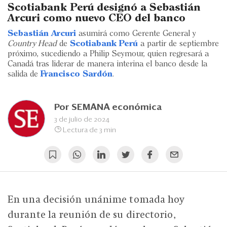
Eventos
Scotiabank Perú designó a Sebastián
Arcuri como nuevo CEO del banco
Blogs
Sebastián Arcuri
asumirá como Gerente General y
Country Head
de
Scotiabank Perú
a partir de septiembre
Ranking CEO
próximo, sucediendo a Philip Seymour, quien regresará a
Canadá tras liderar de manera interina el banco desde la
Edición Impresa
salida de
Francisco Sardón
.
Por
SEMANA económica
3 de julio de 2024
Lectura de 3 min
En una decisión unánime tomada hoy
durante la reunión de su directorio,