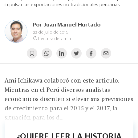
Eventos
impulsar las exportaciones no tradicionales peruanas
Blogs
Por
Juan Manuel Hurtado
Ranking CEO
22 de julio de 2016
Lectura de 7 min
Edición Impresa
Ami Ichikawa colaboró con este artículo.
Mientras en el Perú diversos analistas
económicos discuten si elevar sus previsiones
de crecimiento para el 2016 y el 2017, la
situación para los d...
¿QUIERE LEER LA HISTORIA