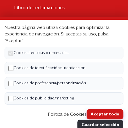
Libro de reclamaciones
Suscripción
Nuestra página web utiliza cookies para optimizar la
Suscripción individual
experiencia de navegación. Si aceptas su uso, pulsa
“Aceptar”.
Paquetes corporativos
Edición Impresa
Cookies técnicas o necesarias
Nosotros
Cookies de identificación/autenticación
Quiénes somos
Cookies de preferencia/personalización
Código de ética
Términos y Condiciones
Cookies de publicidad/marketing
Política de Privacidad
Política de Cookies
Aceptar todo
Copyright ©2026 Semana Económica. Todos los
Guardar selección
derechos reservados