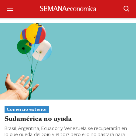
Suscríbase
Iniciar sesión
Portada
¿Qué está pasando?
Sectores y Empresas
Management
Economía y Finanzas
Comercio exterior
Sudamérica no ayuda
Legal y Política
Brasil, Argentina, Ecuador y Venezuela se recuperarán en
lo que queda del 2016 y el 2017, pero ello no bastará para