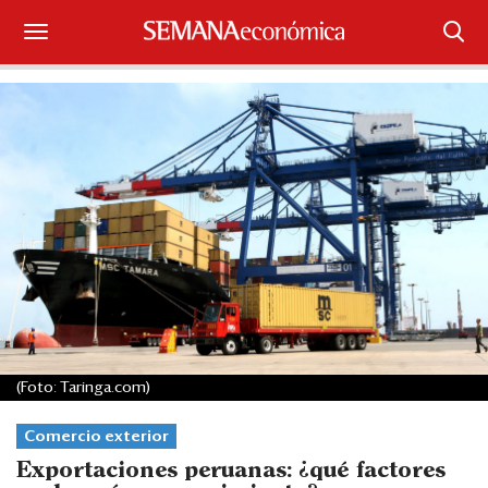
Suscríbase
Iniciar sesión
Portada
¿Qué está pasando?
Sectores y Empresas
Management
Economía y Finanzas
(Foto: Taringa.com)
Legal y Política
Comercio exterior
Exportaciones peruanas: ¿qué factores