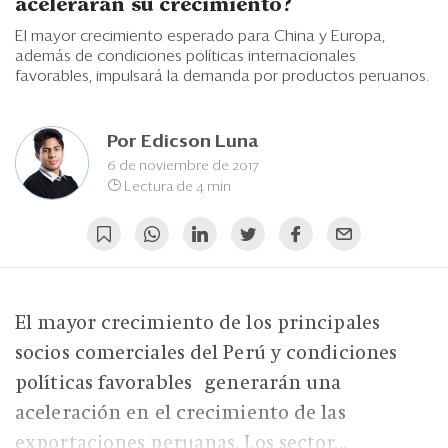
Eventos
acelerarán su crecimiento?
El mayor crecimiento esperado para China y Europa,
Blogs
además de condiciones políticas internacionales
favorables, impulsará la demanda por productos peruanos.
Ranking CEO
Edición Impresa
Por
Edicson Luna
6 de noviembre de 2017
Lectura de 4 min
El mayor crecimiento de los principales
socios comerciales del Perú y condiciones
políticas favorables generarán una
aceleración en el crecimiento de las
exportaciones peruanas. Los sector...