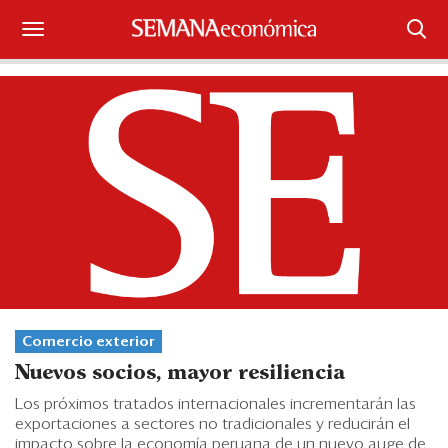
Suscríbase
Iniciar sesión
Portada
¿Qué está pasando?
Sectores y Empresas
Management
Comercio exterior
Economía y Finanzas
Nuevos socios, mayor resiliencia
Legal y Política
Los próximos tratados internacionales incrementarán las
exportaciones a sectores no tradicionales y reducirán el
impacto sobre la economía peruana de un nuevo auge de