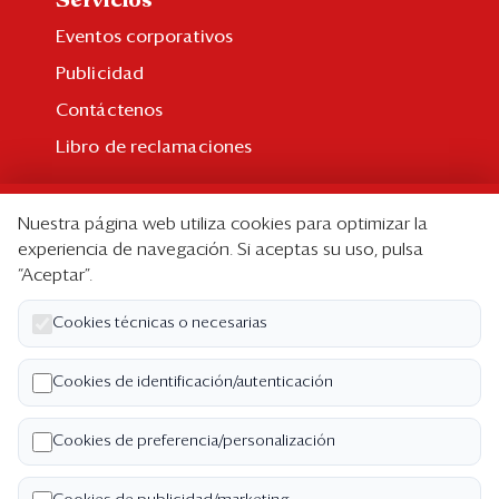
Servicios
Eventos corporativos
Publicidad
Contáctenos
Libro de reclamaciones
Suscripción
Nuestra página web utiliza cookies para optimizar la
Suscripción individual
experiencia de navegación. Si aceptas su uso, pulsa
“Aceptar”.
Paquetes corporativos
Edición Impresa
Cookies técnicas o necesarias
Nosotros
Cookies de identificación/autenticación
Quiénes somos
Cookies de preferencia/personalización
Código de ética
Términos y Condiciones