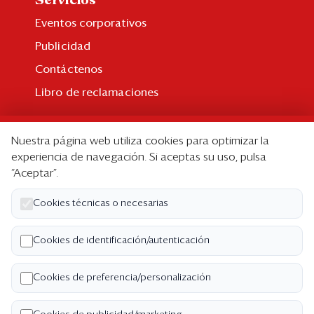
Servicios
Eventos corporativos
Publicidad
Contáctenos
Libro de reclamaciones
Suscripción
Nuestra página web utiliza cookies para optimizar la
Suscripción individual
experiencia de navegación. Si aceptas su uso, pulsa
“Aceptar”.
Paquetes corporativos
Edición Impresa
Cookies técnicas o necesarias
Nosotros
Cookies de identificación/autenticación
Quiénes somos
Cookies de preferencia/personalización
Código de ética
Términos y Condiciones