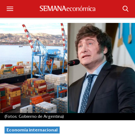
Suscríbase
Iniciar sesión
Portada
¿Qué está pasando?
Sectores y Empresas
Management
Economía y Finanzas
(Fotos: Gobierno de Argentina)
Legal y Política
Economía internacional