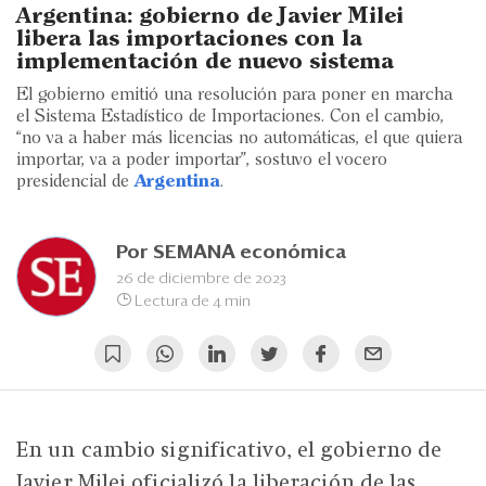
Eventos
Argentina: gobierno de Javier Milei
libera las importaciones con la
Blogs
implementación de nuevo sistema
El gobierno emitió una resolución para poner en marcha
Ranking CEO
el Sistema Estadístico de Importaciones. Con el cambio,
“no va a haber más licencias no automáticas, el que quiera
Edición Impresa
importar, va a poder importar”, sostuvo el vocero
presidencial de
Argentina
.
Por
SEMANA económica
26 de diciembre de 2023
Lectura de 4 min
En un cambio significativo, el gobierno de
Javier Milei oficializó la liberación de las