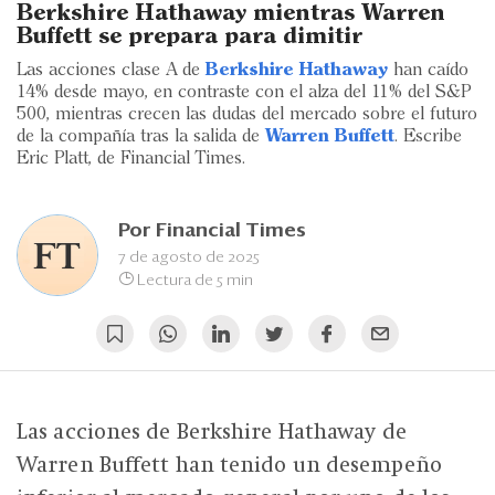
Eventos
Berkshire Hathaway mientras Warren
Buffett se prepara para dimitir
Blogs
Las acciones clase A de
Berkshire Hathaway
han caído
14% desde mayo, en contraste con el alza del 11% del S&P
Ranking CEO
500, mientras crecen las dudas del mercado sobre el futuro
de la compañía tras la salida de
Warren Buffett
. Escribe
Edición Impresa
Eric Platt, de Financial Times.
Por
Financial Times
7 de agosto de 2025
Lectura de 5 min
Las acciones de Berkshire Hathaway de
Warren Buffett han tenido un desempeño