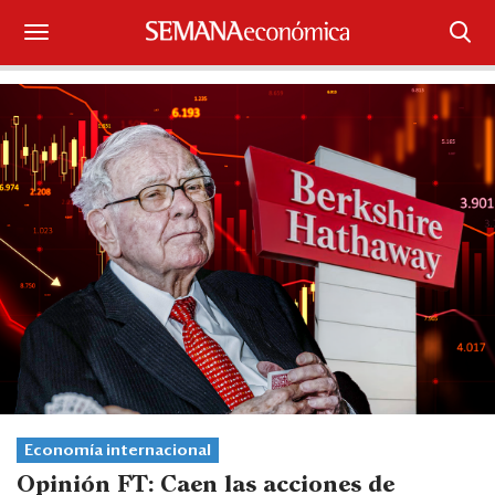
Suscríbase
Iniciar sesión
Portada
¿Qué está pasando?
Sectores y Empresas
Management
Economía y Finanzas
Legal y Política
Economía internacional
Opinión FT: Caen las acciones de