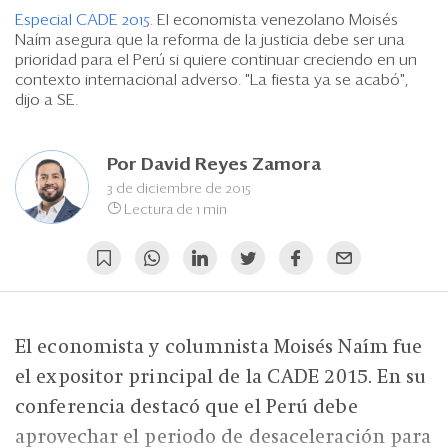
Eventos
Especial CADE 2015
. El economista venezolano Moisés
Naím asegura que la reforma de la justicia debe ser una
Blogs
prioridad para el Perú si quiere continuar creciendo en un
contexto internacional adverso. "La fiesta ya se acabó",
Ranking CEO
dijo a SE.
Edición Impresa
Por
David Reyes Zamora
3 de diciembre de 2015
Lectura de 1 min
El economista y columnista Moisés Naím fue
el expositor principal de la CADE 2015. En su
conferencia destacó que el Perú debe
aprovechar el periodo de desaceleración para