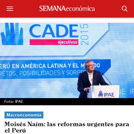
Suscríbase
Iniciar sesión
Portada
¿Qué está pasando?
Sectores y Empresas
Management
Foto: IPAE
Economía y Finanzas
Macroeconomía
Legal y Política
Moisés Naím: las reformas urgentes para
el Perú