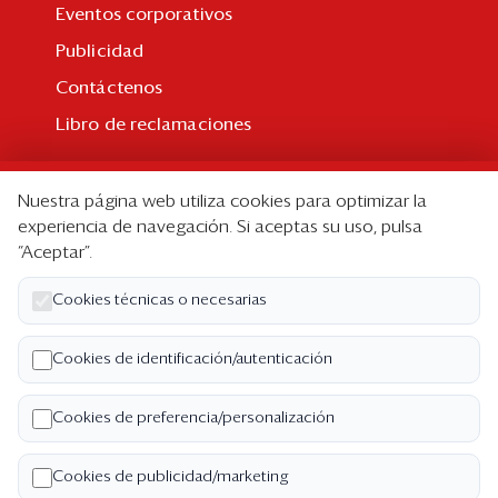
Eventos corporativos
Publicidad
Contáctenos
Libro de reclamaciones
Suscripción
Nuestra página web utiliza cookies para optimizar la
Suscripción individual
experiencia de navegación. Si aceptas su uso, pulsa
“Aceptar”.
Paquetes corporativos
Edición Impresa
Cookies técnicas o necesarias
Nosotros
Cookies de identificación/autenticación
Quiénes somos
Cookies de preferencia/personalización
Código de ética
Términos y Condiciones
Cookies de publicidad/marketing
Política de Privacidad