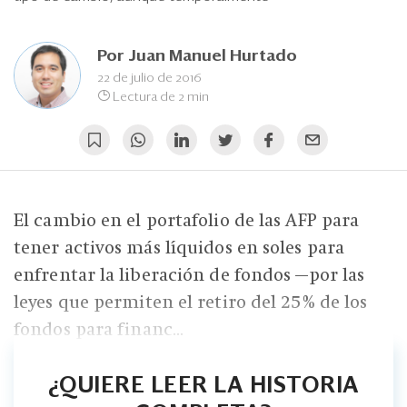
Eventos
Blogs
Por
Juan Manuel Hurtado
22 de julio de 2016
Ranking CEO
Lectura de 2 min
Edición Impresa
El cambio en el portafolio de las AFP para
tener activos más líquidos en soles para
enfrentar la liberación de fondos —por las
leyes que permiten el retiro del 25% de los
fondos para financ...
¿QUIERE LEER LA HISTORIA