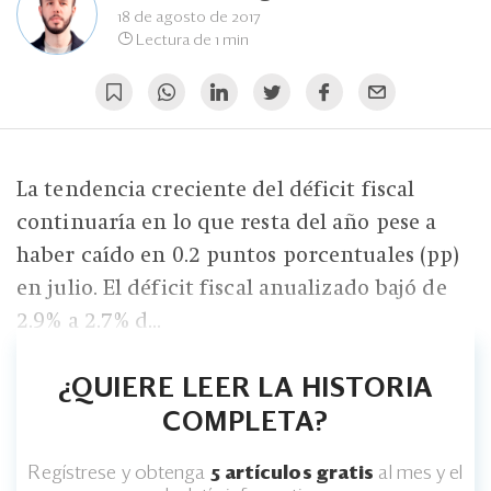
Eventos
18 de agosto de 2017
Lectura de 1 min
Blogs
Ranking CEO
Edición Impresa
La tendencia creciente del déficit fiscal
continuaría en lo que resta del año pese a
haber caído en 0.2 puntos porcentuales (pp)
en julio. El déficit fiscal anualizado bajó de
2.9% a 2.7% d...
¿QUIERE LEER LA HISTORIA
COMPLETA?
Regístrese y obtenga
5 artículos gratis
al mes y el