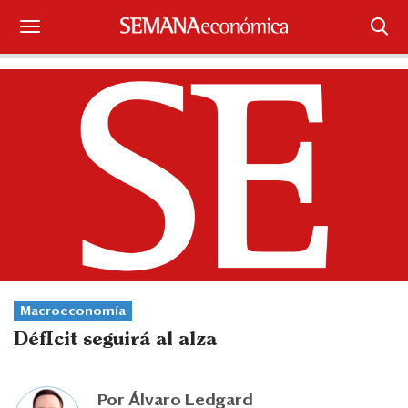
Suscríbase
Iniciar sesión
Portada
¿Qué está pasando?
Sectores y Empresas
Management
Macroeconomía
Economía y Finanzas
DéfIcit seguirá al alza
Legal y Política
Por
Álvaro Ledgard