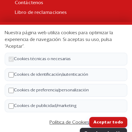
Contáctenos
Libro de reclamaciones
Suscripción
Nuestra página web utiliza cookies para optimizar la
Suscripción individual
experiencia de navegación. Si aceptas su uso, pulsa
“Aceptar”.
Paquetes corporativos
Edición Impresa
Cookies técnicas o necesarias
Nosotros
Cookies de identificación/autenticación
Quiénes somos
Cookies de preferencia/personalización
Código de ética
Términos y Condiciones
Cookies de publicidad/marketing
Política de Privacidad
Política de Cookies
Aceptar todo
Copyright ©2026 Semana Económica. Todos los