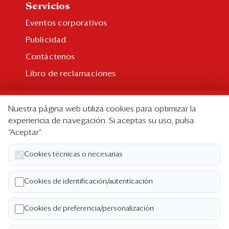
Servicios
Eventos corporativos
Publicidad
Contáctenos
Libro de reclamaciones
Suscripción
Nuestra página web utiliza cookies para optimizar la
Suscripción individual
experiencia de navegación. Si aceptas su uso, pulsa
“Aceptar”.
Paquetes corporativos
Edición Impresa
Cookies técnicas o necesarias
Nosotros
Cookies de identificación/autenticación
Quiénes somos
Cookies de preferencia/personalización
Código de ética
Términos y Condiciones