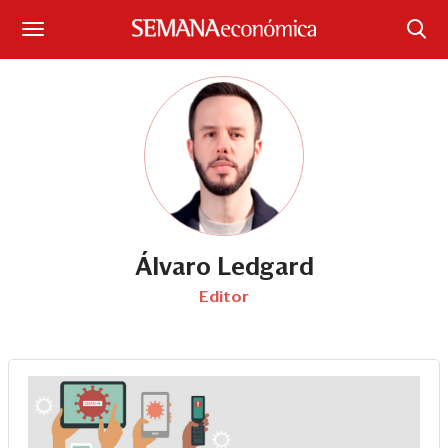
Suscríbase
Iniciar sesión
Portada
¿Qué está pasando?
Sectores y Empresas
Álvaro Ledgard
Editor
Management
Economía y Finanzas
Legal y Política