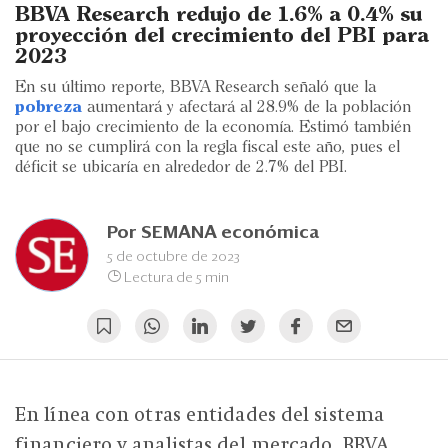
Eventos
BBVA Research redujo de 1.6% a 0.4% su
proyección del crecimiento del PBI para
Blogs
2023
En su último reporte, BBVA Research señaló que la
Ranking CEO
pobreza
aumentará y afectará al 28.9% de la población
por el bajo crecimiento de la economía. Estimó también
Edición Impresa
que no se cumplirá con la regla fiscal este año, pues el
déficit se ubicaría en alrededor de 2.7% del PBI.
Por
SEMANA económica
5 de octubre de 2023
Lectura de 5 min
En línea con otras entidades del sistema
financiero y analistas del mercado, BBVA