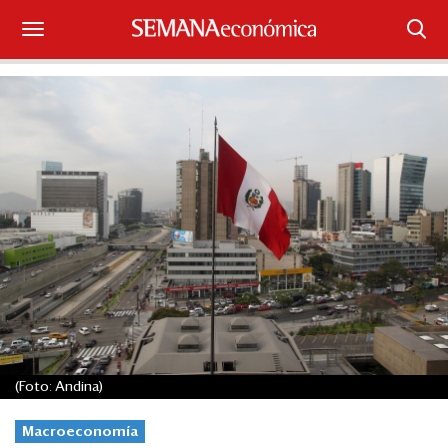
Suscríbase
Iniciar sesión
Portada
¿Qué está pasando?
Sectores y Empresas
Management
Economía y Finanzas
(Foto: Andina)
Legal y Política
Macroeconomía