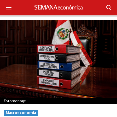
Suscríbase
Iniciar sesión
Portada
¿Qué está pasando?
Sectores y Empresas
Management
Economía y Finanzas
Fotomontaje
Legal y Política
Macroeconomía