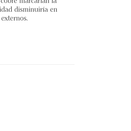
l cobre marcarían la
lidad disminuiría en
 externos.