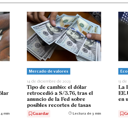
Mercado de valores
Eco
14 de diciembre de 2023
13 de
Tipo de cambio: el dólar
La 
retrocedió a S/3.76, tras el
EE.
ólar
anuncio de la Fed sobre
en 
posibles recortes de tasas
Guardar
G
Lectura de 3 min
 4 min