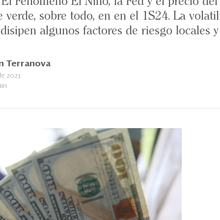
. El Fenómeno El Niño, la Fed y el precio de
e verde, sobre todo, en en el 1S24. La volati
disipen algunos factores de riesgo locales y
n Terranova
de 2023
min