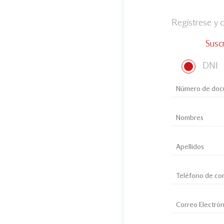
Regístrese y
Susc
DNI