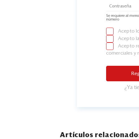
Se requiere al meno
número
Acepto l
Acepto l
Acepto re
comerciales y
Reg
¿Ya t
Artículos relacionado