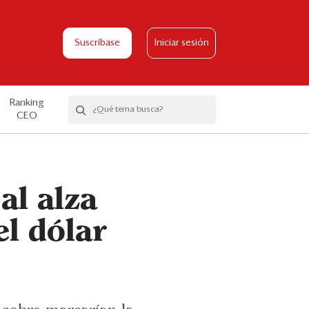
Suscríbase
Iniciar sesión
Ranking
CEO
al alza
el dólar