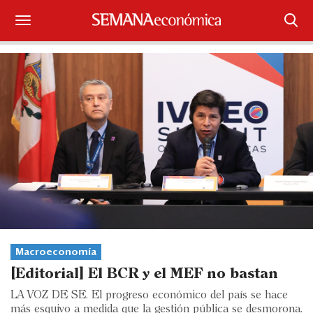
Suscríbase
Iniciar sesión
Portada
¿Qué está pasando?
Sectores y Empresas
Management
Economía y Finanzas
Macroeconomía
[Editorial] El BCR y el MEF no bastan
Legal y Política
LA VOZ DE SE. El progreso económico del país se hace
más esquivo a medida que la gestión pública se desmorona.