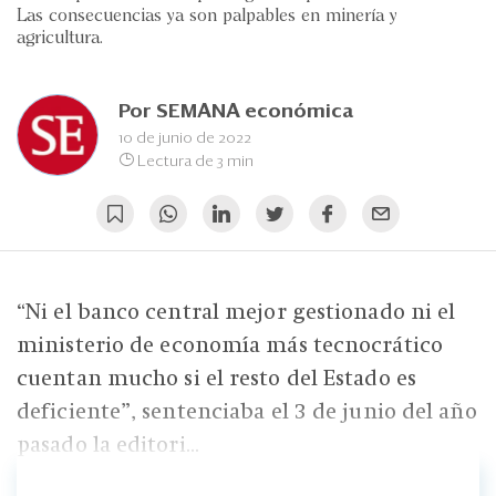
Eventos
Las consecuencias ya son palpables en minería y
agricultura.
Blogs
Ranking CEO
Por
SEMANA económica
10 de junio de 2022
Edición Impresa
Lectura de 3 min
“Ni el banco central mejor gestionado ni el
ministerio de economía más tecnocrático
cuentan mucho si el resto del Estado es
deficiente”, sentenciaba el 3 de junio del año
pasado la editori...