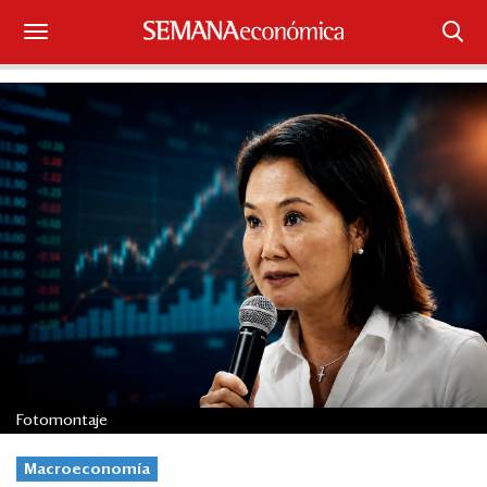
Suscríbase
Iniciar sesión
Portada
¿Qué está pasando?
Sectores y Empresas
Management
Economía y Finanzas
Fotomontaje
Legal y Política
Macroeconomía