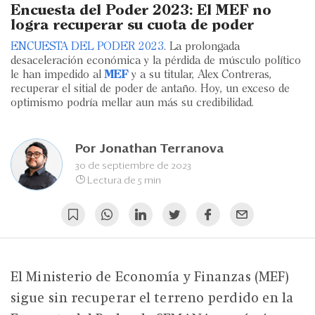
Eventos
Encuesta del Poder 2023: El MEF no
logra recuperar su cuota de poder
Blogs
ENCUESTA DEL PODER 2023
. La prolongada
desaceleración económica y la pérdida de músculo político
Ranking CEO
le han impedido al
MEF
y a su titular, Alex Contreras,
recuperar el sitial de poder de antaño. Hoy, un exceso de
Edición Impresa
optimismo podría mellar aun más su credibilidad.
Por
Jonathan Terranova
30 de septiembre de 2023
Lectura de 5 min
El Ministerio de Economía y Finanzas (MEF)
sigue sin recuperar el terreno perdido en la