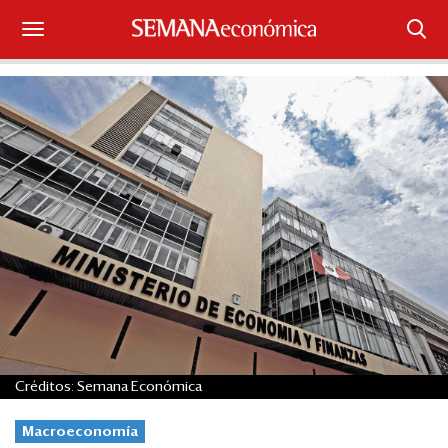
Suscríbase
Iniciar sesión
Portada
¿Qué está pasando?
Sectores y Empresas
Management
Economía y Finanzas
Créditos: Semana Económica
Legal y Política
Macroeconomía