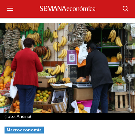
Suscríbase
Iniciar sesión
Portada
¿Qué está pasando?
Sectores y Empresas
Management
Economía y Finanzas
(Foto: Andina)
Legal y Política
Macroeconomía