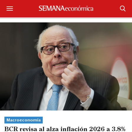
Suscríbase
Iniciar sesión
Portada
¿Qué está pasando?
Sectores y Empresas
Management
Economía y Finanzas
Legal y Política
Macroeconomía
BCR revisa al alza inflación 2026 a 3.8%