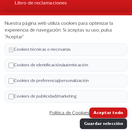
Libro de reclamaciones
Suscripción
Nuestra página web utiliza cookies para optimizar la
Suscripción individual
experiencia de navegación. Si aceptas su uso, pulsa
“Aceptar”.
Paquetes corporativos
Edición Impresa
Cookies técnicas o necesarias
Nosotros
Cookies de identificación/autenticación
Quiénes somos
Cookies de preferencia/personalización
Código de ética
Términos y Condiciones
Cookies de publicidad/marketing
Política de Privacidad
Política de Cookies
Aceptar todo
Copyright ©2026 Semana Económica. Todos los
Guardar selección
derechos reservados