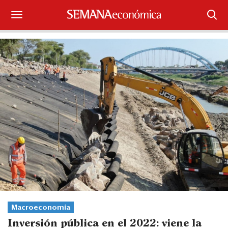
Suscríbase
Iniciar sesión
Portada
¿Qué está pasando?
Sectores y Empresas
Management
Economía y Finanzas
Legal y Política
Macroeconomía
Inversión pública en el 2022: viene la