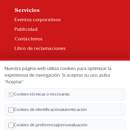
Servicios
Eventos corporativos
Publicidad
Contáctenos
Libro de reclamaciones
Suscripción
Nuestra página web utiliza cookies para optimizar la
Suscripción individual
experiencia de navegación. Si aceptas su uso, pulsa
“Aceptar”.
Paquetes corporativos
Edición Impresa
Cookies técnicas o necesarias
Nosotros
Cookies de identificación/autenticación
Quiénes somos
Cookies de preferencia/personalización
Código de ética