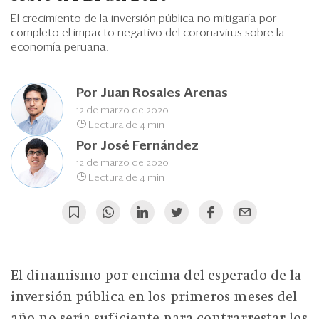
Eventos
El crecimiento de la inversión pública no mitigaría por
completo el impacto negativo del coronavirus sobre la
Blogs
economía peruana.
Ranking CEO
Por
Juan Rosales Arenas
Edición Impresa
12 de marzo de 2020
Lectura de 4 min
Por
José Fernández
12 de marzo de 2020
Lectura de 4 min
El dinamismo por encima del esperado de la
inversión pública en los primeros meses del
año no sería suficiente para contrarrestar los