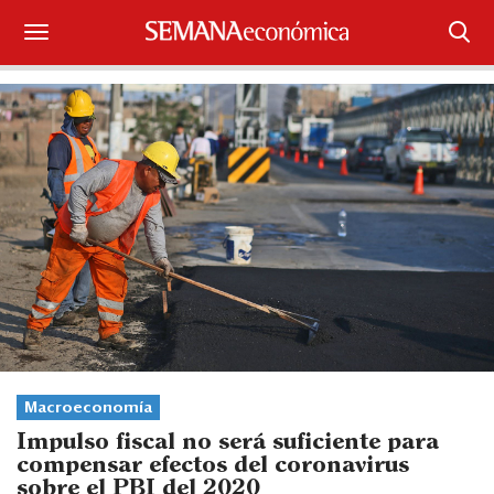
Suscríbase
Iniciar sesión
Portada
¿Qué está pasando?
Sectores y Empresas
Management
Economía y Finanzas
Macroeconomía
Impulso fiscal no será suficiente para
Legal y Política
compensar efectos del coronavirus
sobre el PBI del 2020