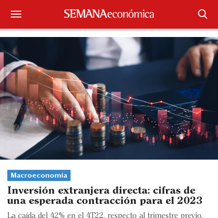
Suscríbase
Iniciar sesión
Portada
¿Qué está pasando?
Sectores y Empresas
Management
Economía y Finanzas
Macroeconomía
Inversión extranjera directa: cifras de
Legal y Política
una esperada contracción para el 2023
La caída del 42% en el 4T22, respecto al trimestre previo,