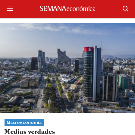
Suscríbase
Iniciar sesión
Portada
¿Qué está pasando?
Sectores y Empresas
Management
Economía y Finanzas
Legal y Política
Macroeconomía
Medias verdades