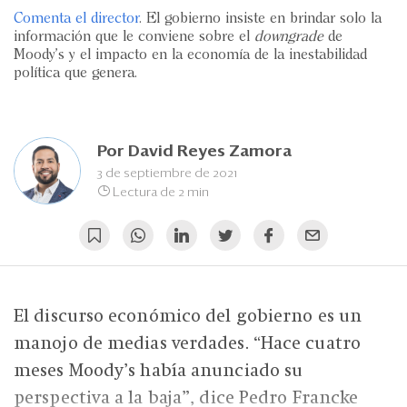
Eventos
Comenta el director
. El gobierno insiste en brindar solo la
información que le conviene sobre el
downgrade
de
Blogs
Moody's y el impacto en la economía de la inestabilidad
política que genera.
Ranking CEO
Edición Impresa
Por
David Reyes Zamora
3 de septiembre de 2021
Lectura de 2 min
El discurso económico del gobierno es un
manojo de medias verdades. “Hace cuatro
meses Moody’s había anunciado su
perspectiva a la baja”, dice Pedro Francke