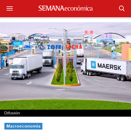
Suscríbase
Iniciar sesión
Portada
¿Qué está pasando?
Sectores y Empresas
Management
Economía y Finanzas
Difusión
Legal y Política
Macroeconomía