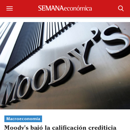
Suscríbase
Iniciar sesión
Portada
¿Qué está pasando?
Sectores y Empresas
Management
Economía y Finanzas
Legal y Política
Macroeconomía
Moody's bajó la calificación crediticia