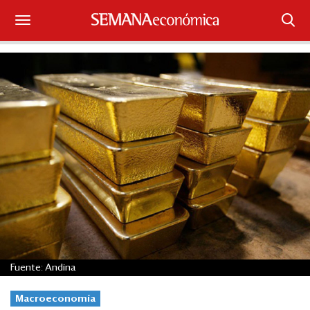
Suscríbase
Iniciar sesión
Portada
¿Qué está pasando?
Sectores y Empresas
Management
Economía y Finanzas
Fuente: Andina
Legal y Política
Macroeconomía