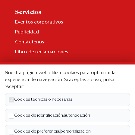
Servicios
Eventos corporativos
Publicidad
Contáctenos
Libro de reclamaciones
Suscripción
Nuestra página web utiliza cookies para optimizar la
Suscripción individual
experiencia de navegación. Si aceptas su uso, pulsa
“Aceptar”.
Paquetes corporativos
Edición Impresa
Cookies técnicas o necesarias
Nosotros
Cookies de identificación/autenticación
Quiénes somos
Cookies de preferencia/personalización
Código de ética