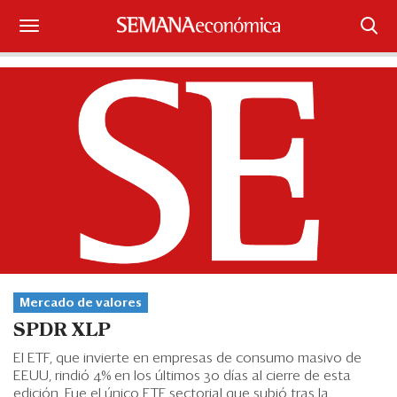
Suscríbase
Iniciar sesión
Portada
¿Qué está pasando?
Sectores y Empresas
Management
Mercado de valores
Economía y Finanzas
SPDR XLP
Legal y Política
El ETF, que invierte en empresas de consumo masivo de
EEUU, rindió 4% en los últimos 30 días al cierre de esta
edición. Fue el único ETF sectorial que subió tras la