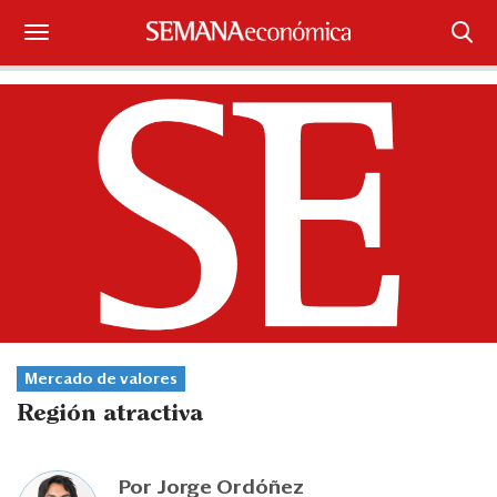
Suscríbase
Iniciar sesión
Portada
¿Qué está pasando?
Sectores y Empresas
Management
Mercado de valores
Economía y Finanzas
Región atractiva
Legal y Política
Por
Jorge Ordóñez