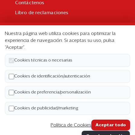
Contáctenos
Libro de reclamaciones
Suscripción
Nuestra página web utiliza cookies para optimizar la
Suscripción individual
experiencia de navegación. Si aceptas su uso, pulsa
“Aceptar”.
Paquetes corporativos
Edición Impresa
Cookies técnicas o necesarias
Nosotros
Cookies de identificación/autenticación
Quiénes somos
Cookies de preferencia/personalización
Código de ética
Términos y Condiciones
Cookies de publicidad/marketing
Política de Privacidad
Política de Cookies
Aceptar todo
Copyright ©2026 Semana Económica. Todos los