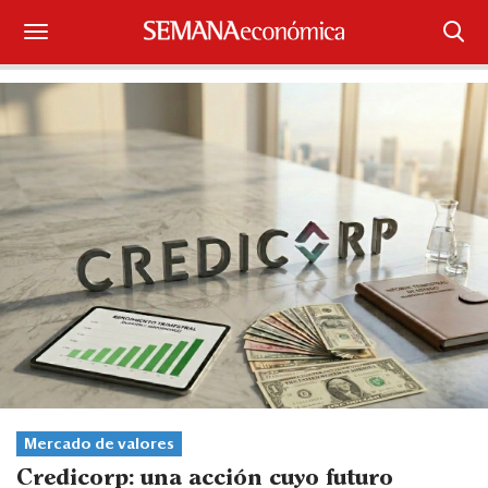
Suscríbase
Iniciar sesión
Portada
¿Qué está pasando?
Sectores y Empresas
Management
Economía y Finanzas
Legal y Política
Mercado de valores
Credicorp: una acción cuyo futuro