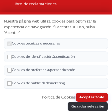
Libro de reclamaciones
Suscripción
Nuestra página web utiliza cookies para optimizar la
Suscripción individual
experiencia de navegación. Si aceptas su uso, pulsa
“Aceptar”.
Paquetes corporativos
Edición Impresa
Cookies técnicas o necesarias
Nosotros
Cookies de identificación/autenticación
Quiénes somos
Cookies de preferencia/personalización
Código de ética
Términos y Condiciones
Cookies de publicidad/marketing
Política de Privacidad
Política de Cookies
Aceptar todo
Copyright ©2026 Semana Económica. Todos los
Guardar selección
derechos reservados