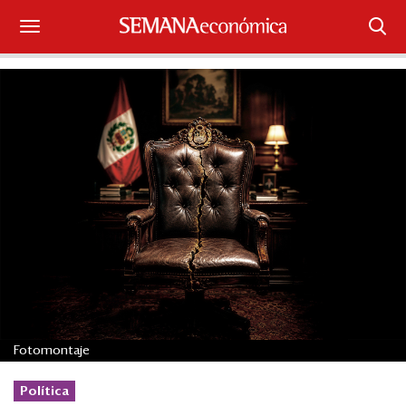
Suscríbase
Iniciar sesión
Portada
¿Qué está pasando?
Sectores y Empresas
Management
Economía y Finanzas
Fotomontaje
Legal y Política
Política