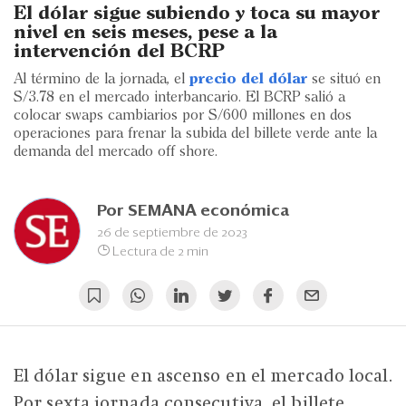
Eventos
El dólar sigue subiendo y toca su mayor
nivel en seis meses, pese a la
Blogs
intervención del BCRP
Al término de la jornada, el
precio del dólar
se situó en
Ranking CEO
S/3.78 en el mercado interbancario. El BCRP salió a
colocar swaps cambiarios por S/600 millones en dos
Edición Impresa
operaciones para frenar la subida del billete verde ante la
demanda del mercado off shore.
Por
SEMANA económica
26 de septiembre de 2023
Lectura de 2 min
El dólar sigue en ascenso en el mercado local.
Por sexta jornada consecutiva, el billete