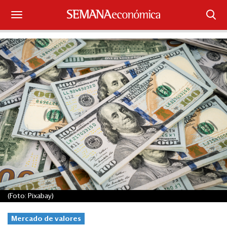
Suscríbase
Iniciar sesión
Portada
¿Qué está pasando?
Sectores y Empresas
Management
Economía y Finanzas
(Foto: Pixabay)
Legal y Política
Mercado de valores