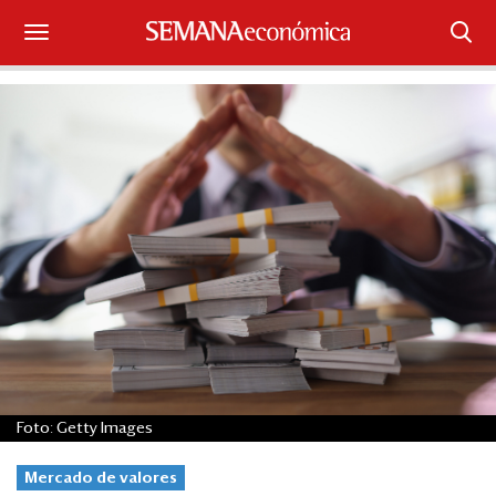
Suscríbase
Iniciar sesión
Portada
¿Qué está pasando?
Sectores y Empresas
Management
Economía y Finanzas
Foto: Getty Images
Legal y Política
Mercado de valores