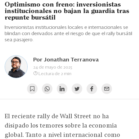
Eventos
Optimismo con freno: inversionistas
institucionales no bajan la guardia tras
Blogs
repunte bursátil
Inversionistas institucionales locales e internacionales se
Ranking CEO
blindan con derivados ante el riesgo de que el rally bursátil
sea pasajero.
Edición Impresa
Por
Jonathan Terranova
24 de mayo de 2025
Lectura de 2 min
El reciente rally de Wall Street no ha
disipado los temores sobre la economía
global. Tanto a nivel internacional como