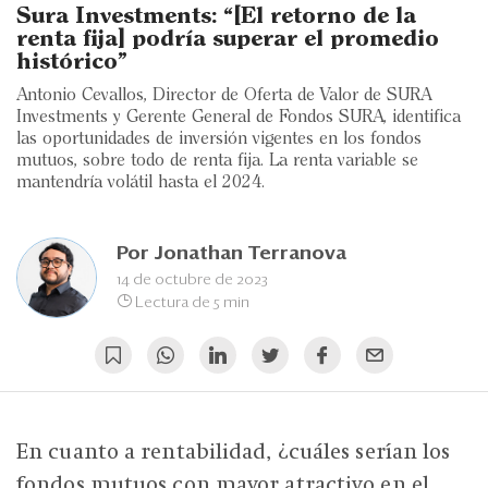
Eventos
Sura Investments: “[El retorno de la
renta fija] podría superar el promedio
Blogs
histórico”
Antonio Cevallos, Director de Oferta de Valor de SURA
Ranking CEO
Investments y Gerente General de Fondos SURA, identifica
las oportunidades de inversión vigentes en los fondos
Edición Impresa
mutuos, sobre todo de renta fija. La renta variable se
mantendría volátil hasta el 2024.
Por
Jonathan Terranova
14 de octubre de 2023
Lectura de 5 min
En cuanto a rentabilidad, ¿cuáles serían los
fondos mutuos con mayor atractivo en el