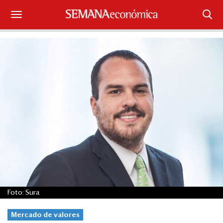
Suscríbase
Iniciar sesión
Portada
¿Qué está pasando?
Sectores y Empresas
Management
Economía y Finanzas
Foto: Sura
Legal y Política
Mercado de valores