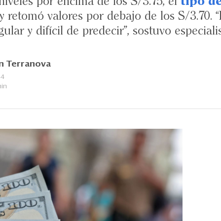
iveles por encima de los S/3.75, el
tipo d
y retomó valores por debajo de los S/3.70.
lar y difícil de predecir”, sostuvo especiali
n Terranova
24
min