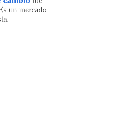
e cambio
fue
 “Es un mercado
sta.