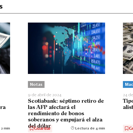
s
Notas
Mac
9 de abril de 2024
24 de
Scotiabank: séptimo retiro de
Tip
era
las AFP afectará el
alis
rendimiento de bonos
soberanos y empujará el alza
del dólar
Guardar
G
 2 min
Lectura de 4 min