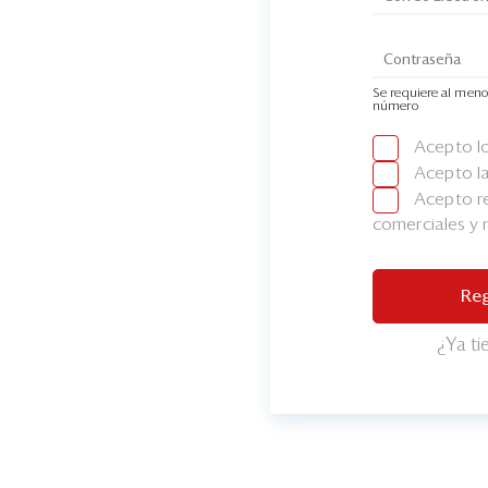
Se requiere al meno
número
Acepto l
Acepto l
Acepto re
comerciales y
Reg
¿Ya t