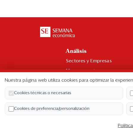
Análisis
Sectores y Empresas
Management
Nuestra página web utiliza cookies para optimizar la experien
Economía y Finanzas
Legal y Política
Cookies técnicas o necesarias
Ranking CEO
Cookies de preferencia/personalización
Blogs
Polític
Co