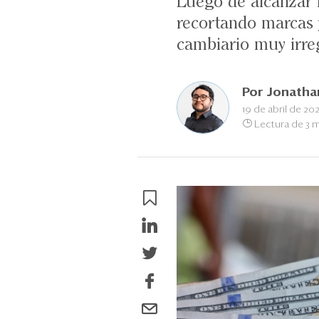
Luego de alcanzar n
recortando marcas 
cambiario muy irregu
Por
Jonatha
19 de abril de 20
Lectura de 3 