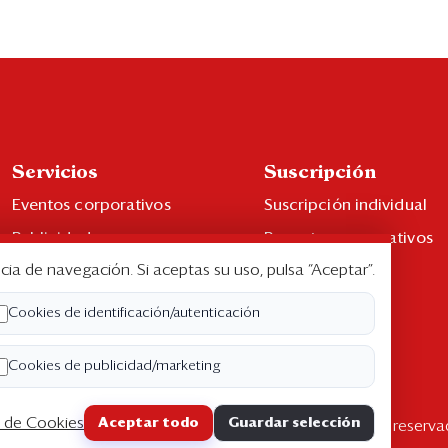
Servicios
Suscripción
Eventos corporativos
Suscripción individual
Publicidad
Paquetes corporativos
cia de navegación. Si aceptas su uso, pulsa “Aceptar”.
Contáctenos
Edición Impresa
Libro de reclamaciones
Cookies de identificación/autenticación
Cookies de publicidad/marketing
a de Cookies
Aceptar todo
Guardar selección
pyright ©2026 Semana Económica. Todos los derechos reserva