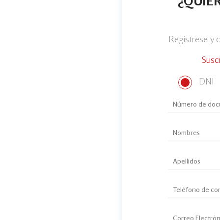
¿QUIER
Regístrese y
Susc
DNI