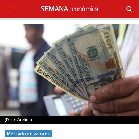
Suscríbase
Iniciar sesión
Portada
¿Qué está pasando?
Sectores y Empresas
Management
Economía y Finanzas
(Foto: Andina)
Legal y Política
Mercado de valores