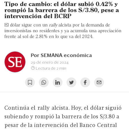
Eventos
Tipo de cambio: el dólar subió 0.42% y
rompió la barrera de los S/3.80, pese a
Blogs
intervención del BCRP
El dólar sigue con un
rally
alcista por la demanda de
Ranking CEO
inversionistas no residentes y ya acumula una apreciación
frente al sol de 2.81% en lo que va del 2024.
Edición Impresa
Por
SEMANA económica
29 de enero de 2024
Lectura de 2 min
Continúa el rally alcista. Hoy, el dólar siguió
subiendo y rompió la barrera de los S/3.80 a
pesar de la intervención del Banco Central