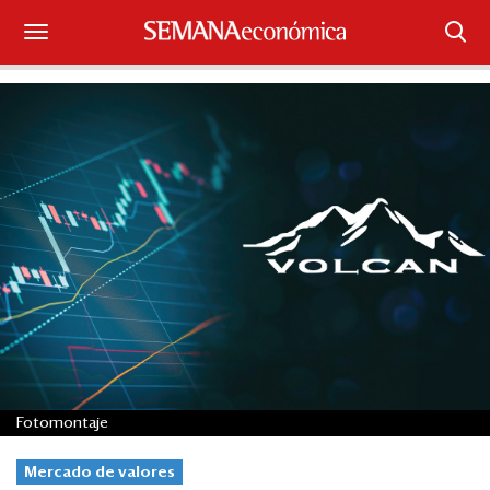
Suscríbase
Iniciar sesión
Portada
¿Qué está pasando?
Sectores y Empresas
Management
Economía y Finanzas
Fotomontaje
Legal y Política
Mercado de valores