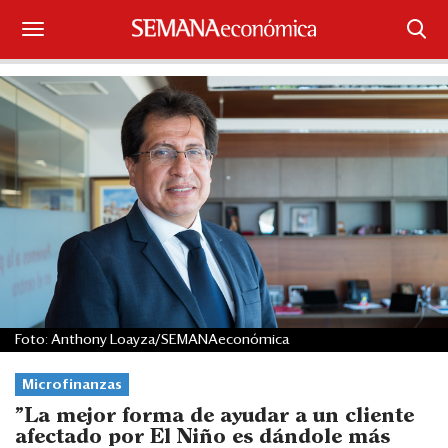
Suscríbase
Iniciar sesión
Portada
¿Qué está pasando?
Sectores y Empresas
Management
Foto: Anthony Loayza/SEMANAeconómica
Economía y Finanzas
Microfinanzas
Legal y Política
"La mejor forma de ayudar a un cliente
afectado por El Niño es dándole más