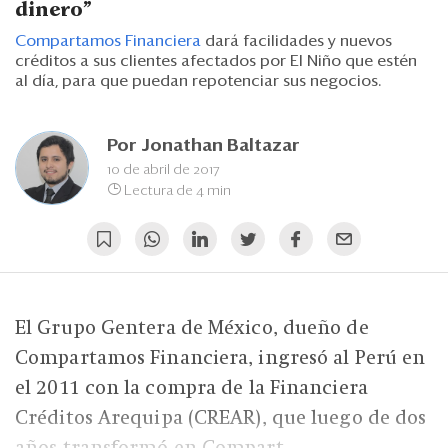
Eventos
dinero"
Compartamos Financiera
dará facilidades y nuevos
Blogs
créditos a sus clientes afectados por El Niño que estén
al día, para que puedan
repotenciar sus negocios.
Ranking CEO
Edición Impresa
Por
Jonathan Baltazar
10 de abril de 2017
Lectura de 4 min
El Grupo Gentera de México, dueño de
Compartamos Financiera, ingresó al Perú en
el 2011 con la compra de la Financiera
Créditos Arequipa (CREAR), que luego de dos
años transformó en Compart...