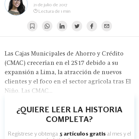
Eventos
21 de julio de 2017
Lectura de 1 min
Blogs
Ranking CEO
Edición Impresa
Las Cajas Municipales de Ahorro y Crédito
(CMAC) crecerían en el 2S17 debido a su
expansión a Lima, la atracción de nuevos
clientes y el foco en el sector agrícola tras El
Niño. Las CMAC...
¿QUIERE LEER LA HISTORIA
COMPLETA?
Regístrese y obtenga
5 artículos gratis
al mes y el