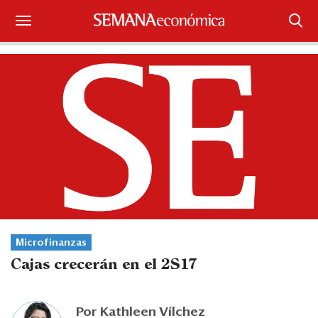
Suscríbase
Iniciar sesión
Portada
¿Qué está pasando?
Sectores y Empresas
Management
Microfinanzas
Economía y Finanzas
Cajas crecerán en el 2S17
Legal y Política
Por
Kathleen Vílchez