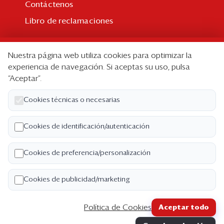
Contáctenos
Libro de reclamaciones
Suscripción
Nuestra página web utiliza cookies para optimizar la
Suscripción individual
experiencia de navegación. Si aceptas su uso, pulsa
“Aceptar”.
Paquetes corporativos
Edición Impresa
Cookies técnicas o necesarias
Nosotros
Cookies de identificación/autenticación
Quiénes somos
Cookies de preferencia/personalización
Código de ética
Términos y Condiciones
Cookies de publicidad/marketing
Política de Privacidad
Política de Cookies
Aceptar todo
Copyright ©2026 Semana Económica. Todos los