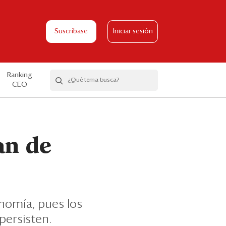
Suscríbase
Iniciar sesión
Ranking
CEO
an de
onomía, pues los
persisten.