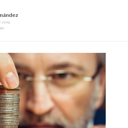
rnández
e 2019
min