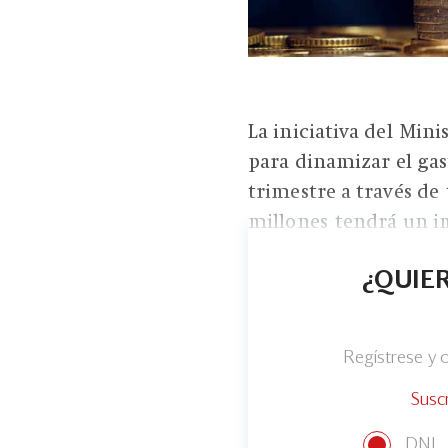
La iniciativa del Min
para dinamizar el gas
trimestre a través de
millones tendrá un im
¿QUIER
Regístrese y
Susc
DNI