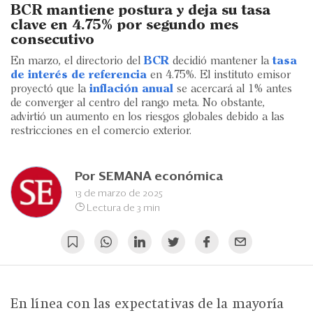
Eventos
BCR mantiene postura y deja su tasa
clave en 4.75% por segundo mes
Blogs
consecutivo
En marzo, el directorio del
BCR
decidió mantener la
tasa
Ranking CEO
de interés de referencia
en 4.75%. El instituto emisor
proyectó que la
inflación anual
se acercará al 1% antes
Edición Impresa
de converger al centro del rango meta. No obstante,
advirtió un aumento en los riesgos globales debido a las
restricciones en el comercio exterior.
Por
SEMANA económica
13 de marzo de 2025
Lectura de 3 min
En línea con las expectativas de la mayoría