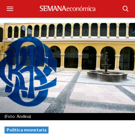
Suscríbase
Iniciar sesión
Portada
¿Qué está pasando?
Sectores y Empresas
Management
Economía y Finanzas
(Foto: Andina)
Legal y Política
Política monetaria