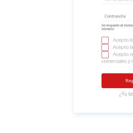
Se requiere al meno
número
Acepto l
Acepto l
Acepto re
comerciales y
Reg
¿Ya t