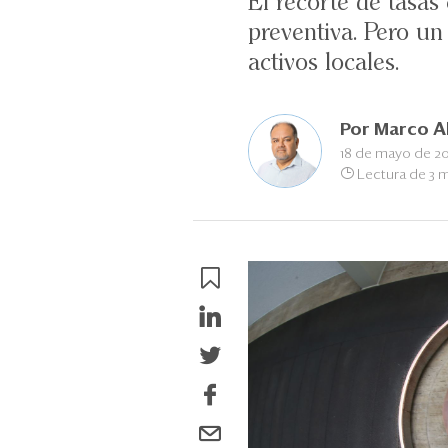
El recorte de tasas
preventiva. Pero un
activos locales.
Por
Marco A
18 de mayo de 2
Lectura de 3 