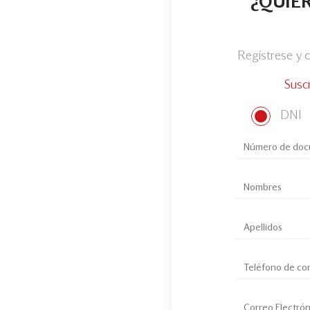
¿QUIER
Regístrese y
Susc
DNI