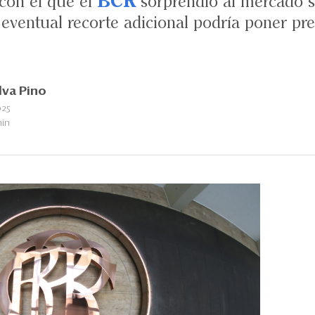
 con el que el
BCR
sorprendió al mercado 
 eventual recorte adicional podría poner pre
lva Pino
025
min