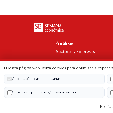
Análisis
Sectores y Empresas
Management
Nuestra página web utiliza cookies para optimizar la experien
Economía y Finanzas
Legal y Política
Cookies técnicas o necesarias
Ranking CEO
Cookies de preferencia/personalización
Blogs
Polític
Co