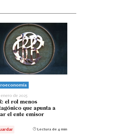
roeconomía
 enero de 2025
: el rol menos
tagónico que apunta a
ar el ente emisor
uardar
Lectura de 4 min