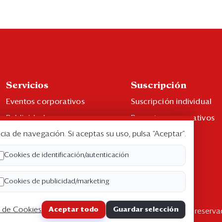
Servicios
Suscripción
Eventos corporativos
Suscripción individual
Publicidad
Paquetes corporativos
cia de navegación. Si aceptas su uso, pulsa “Aceptar”.
Contáctenos
Edición Impresa
Libro de reclamaciones
Cookies de identificación/autenticación
Cookies de publicidad/marketing
a de Cookies
Aceptar todo
Guardar selección
pyright ©2026 Semana Económica. Todos los derechos reserva