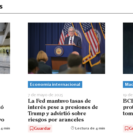
s
Economía internacional
Mac
7 de mayo de 2025
19 de
La Fed mantuvo tasas de
BCR
tó
interés pese a presiones de
pro
Trump y advirtió sobre
tom
yo
riesgos por aranceles
Guardar
G
 4 min
Lectura de 4 min